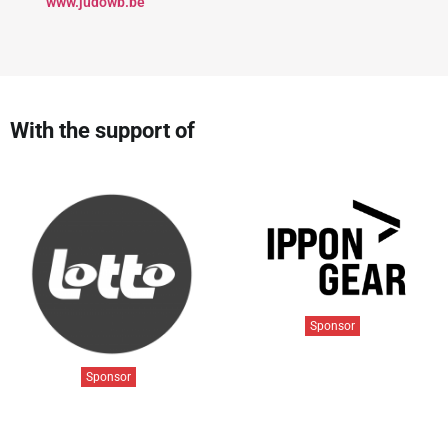
www.judowb.be
With the support of
Sponsor
Sponsor