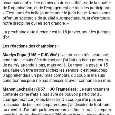
reconnaissant ». Fier du niveau de ses athlètes, de la qualité
de l’organisation, et de l’engagement de tous les participants.
« C’est une très belle journée pour le judo belge. Nous avons
offert un spectacle de qualité aux spectateurs, et c’est toute
notre discipline qui en sort grandie. »
La prochaine date à retenir est le 18 janvier, pour les judogis
d’or.
Les réactions des champions :
Maelys Dapa (U48 – RJC Visé)
: Je me sens très heureuse,
contente. Je suis fière de moi car j’ai fait un beau parcours.
Je ne m’y attendais pas, mais voilà. Le travail a payé. A 15
ans, faire un titre national chez les seniors, c’est beaucoup.
J’appréhendais un peu mes combats, du coup je me suis
conditionnée pour ne pas stresser et avoir confiance en moi.
Manon Lecharlier (U57 – JC Frameries)
: Je suis vraiment
contente car je n’étais pas sûre de pouvoir participer au
championnat car j’étais blessée. Du coup je n’ai pas eu
l’occasion de bien me préparer donc j’ai décider de tout faire
au mental. J’ai fait quelques erreurs en finale, mais je repars
avec le titre, un deuxième d’affilé, donc je suis très contente.