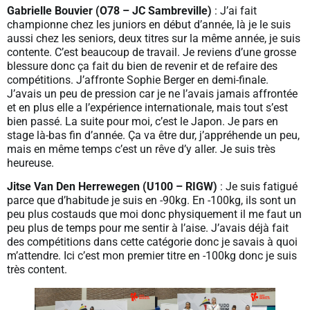
Gabrielle Bouvier (O78 – JC Sambreville)
: J’ai fait
championne chez les juniors en début d’année, là je le suis
aussi chez les seniors, deux titres sur la même année, je suis
contente. C’est beaucoup de travail. Je reviens d’une grosse
blessure donc ça fait du bien de revenir et de refaire des
compétitions. J’affronte Sophie Berger en demi-finale.
J’avais un peu de pression car je ne l’avais jamais affrontée
et en plus elle a l’expérience internationale, mais tout s’est
bien passé. La suite pour moi, c’est le Japon. Je pars en
stage là-bas fin d’année. Ça va être dur, j’appréhende un peu,
mais en même temps c’est un rêve d’y aller. Je suis très
heureuse.
Jitse Van Den Herrewegen (U100 – RIGW)
: Je suis fatigué
parce que d’habitude je suis en -90kg. En -100kg, ils sont un
peu plus costauds que moi donc physiquement il me faut un
peu plus de temps pour me sentir à l’aise. J’avais déjà fait
des compétitions dans cette catégorie donc je savais à quoi
m’attendre. Ici c’est mon premier titre en -100kg donc je suis
très content.