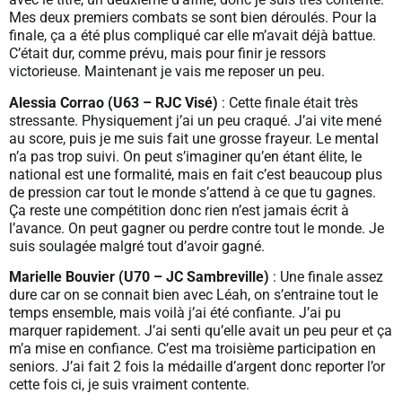
Mes deux premiers combats se sont bien déroulés. Pour la
finale, ça a été plus compliqué car elle m’avait déjà battue.
C’était dur, comme prévu, mais pour finir je ressors
victorieuse. Maintenant je vais me reposer un peu.
Alessia Corrao (U63 – RJC Visé)
: Cette finale était très
stressante. Physiquement j’ai un peu craqué. J’ai vite mené
au score, puis je me suis fait une grosse frayeur. Le mental
n’a pas trop suivi. On peut s’imaginer qu’en étant élite, le
national est une formalité, mais en fait c’est beaucoup plus
de pression car tout le monde s’attend à ce que tu gagnes.
Ça reste une compétition donc rien n’est jamais écrit à
l’avance. On peut gagner ou perdre contre tout le monde. Je
suis soulagée malgré tout d’avoir gagné.
Marielle Bouvier (U70 – JC Sambreville)
: Une finale assez
dure car on se connait bien avec Léah, on s’entraine tout le
temps ensemble, mais voilà j’ai été confiante. J’ai pu
marquer rapidement. J’ai senti qu’elle avait un peu peur et ça
m’a mise en confiance. C’est ma troisième participation en
seniors. J’ai fait 2 fois la médaille d’argent donc reporter l’or
cette fois ci, je suis vraiment contente.