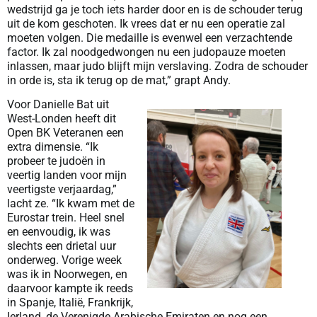
wedstrijd ga je toch iets harder door en is de schouder terug
uit de kom geschoten. Ik vrees dat er nu een operatie zal
moeten volgen. Die medaille is evenwel een verzachtende
factor. Ik zal noodgedwongen nu een judopauze moeten
inlassen, maar judo blijft mijn verslaving. Zodra de schouder
in orde is, sta ik terug op de mat,” grapt Andy.
Voor Danielle Bat uit
West-Londen heeft dit
Open BK Veteranen een
extra dimensie. “Ik
probeer te judoën in
veertig landen voor mijn
veertigste verjaardag,”
lacht ze. “Ik kwam met de
Eurostar trein. Heel snel
en eenvoudig, ik was
slechts een drietal uur
onderweg. Vorige week
was ik in Noorwegen, en
daarvoor kampte ik reeds
in Spanje, Italië, Frankrijk,
Ierland, de Verenigde Arabische Emiraten en nog een