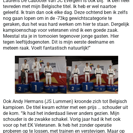
Laurens De Cabooter van JC Evergem is ook blij. “Ik ben heel
tevreden met mijn Belgische titel. Ik heb er wel naartoe
geleefd. Ik train dan ook elke dag. Deze ochtend ben ik zelfs
nog gaan lopen om in de -73kg gewichtscategorie te
geraken, dus het was hard werken om hier te staan. Dergelijk
kampioenschap voor veteranen vind ik een goede zaak.
Meestal sta je in tornooien tegenover jonge gasten. Hier
tegen leeftijdsgenoten. Dit is mijn eerste deelname en
meteen raak. Voelt fantastisch natuurlijk!”
Ook Andy Hermans (JS Lummen) kroonde zich tot Belgisch
kampioen. De titel kwam echter met een prijs … schouder uit
de kom. “Ik had het inderdaad liever anders gezien. Mijn
schouder is de zwakke schakel. Vorig jaar had ik het ook
voor op het EK Veteranen. Ik heb het zonder operatie
proberen op te lossen, met trainen en verstevigen. Maar op