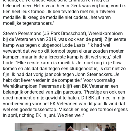
heleboel meer. Het niveau hier in Genk was vrij hoog vond ik.
Een heel leuk tornooi. Ik ben tevreden met mijn zilveren
medaille. Ik kreeg de medaille niet cadeau, het waren
moeilijke tegenstanders.”
Steven Peersmans (JS Park Brasschaat), Wereldkampioen
bij de Veteranen van 2019, was ook van de partij. Zijn eerste
kamp was tegen clubgenoot Lode Laats. “Ik had wel
verwacht dat we op dit tornooi tegen elkaar zouden moeten
kampen, maar in de allereerste kamp is dit wel sneu,” stelt
Lode. “Elke eerste kamp is moeilijk. Je moet nog in je flow
komen en als dat dan tegen een clubgenoot is, is dat niet zo
fijn. Ik had dat vorig jaar ook tegen John Steenackers. Je
hebt dat liever verder in de competitie.” Voor voormalig
Wereldkampioen Peersmans blijft een BK Veteranen een
belangrijk onderdeel van zijn parcours. “Prestige en ook een
goed moment om je gewicht te halen. Dit BK zit mee in mijn
voorbereiding voor het EK Veteranen van dit jaar. Ik vind dat
wel een goede tussenstap. Misschien nog een tornooi ergens
in april, richting EK in juni. We zien wel.”