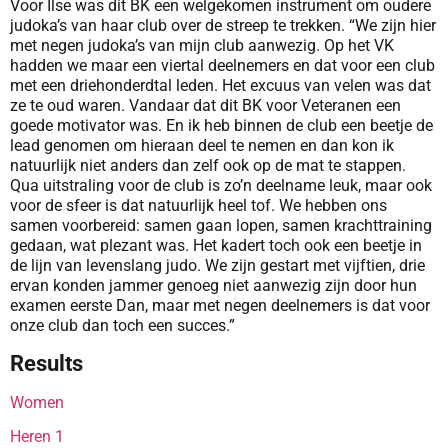
Voor Ilse was dit BK een welgekomen instrument om oudere
judoka’s van haar club over de streep te trekken. “We zijn hier
met negen judoka’s van mijn club aanwezig. Op het VK
hadden we maar een viertal deelnemers en dat voor een club
met een driehonderdtal leden. Het excuus van velen was dat
ze te oud waren. Vandaar dat dit BK voor Veteranen een
goede motivator was. En ik heb binnen de club een beetje de
lead genomen om hieraan deel te nemen en dan kon ik
natuurlijk niet anders dan zelf ook op de mat te stappen.
Qua uitstraling voor de club is zo’n deelname leuk, maar ook
voor de sfeer is dat natuurlijk heel tof. We hebben ons
samen voorbereid: samen gaan lopen, samen krachttraining
gedaan, wat plezant was. Het kadert toch ook een beetje in
de lijn van levenslang judo. We zijn gestart met vijftien, drie
ervan konden jammer genoeg niet aanwezig zijn door hun
examen eerste Dan, maar met negen deelnemers is dat voor
onze club dan toch een succes.”
Results
Women
Heren 1