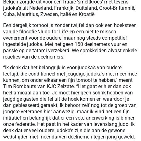
Belgen zorgde dit voor een fraaie ‘smeltkroes’ met tevens
judoka’s uit Nederland, Frankrijk, Duitsland, Groot-Brittannië,
Cuba, Mauritius, Zweden, Italië en Kroatië.
Een dergelijk tornooi is zonder twijfel dan ook een hoeksteen
van de filosofie ‘Judo for Life’ en een niet te missen
evenement voor de oudere, maar nog steeds competitief
ingestelde judoka. Met net geen 150 deelnemers vuur en
passie op de tatami verzekerd. We sprokkelden alvast enkele
reacties van de deelnemers.
“Ik denk dat het belangrijk is voor judoka’s van oudere
leeftijd, die conditioneel met jeugdige judoka’s niet meer mee
kunnen, om onder elkaar een fijn tornooi te hebben,” meent
Tim Rombauts van KJC Zelzate. “Het gaat er hier dan ook
heel amicaal aan toe. Je moet hier geen schrik hebben van
jeugdige gasten die fel uit de hoek komen en waardoor je
dan geblesseerd geraakt. Ik behoor zelf nog tot de groep van
jongere veteranen hier aanwezig, maar ik vind het een fijn
initiatief en belangrijk dat er een veteranenwerking is binnen
onze federatie. Het past in het kader van levenslang judo. Ik
denk dat er veel oudere judoka’s zijn die aan de gewone
wedstrijden niet meer durven deelnemen tegen jong geweld,