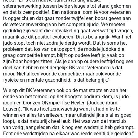
veteranenwerking tussen beide vleugels tot stand gekomen
en dat is zeer positief. Een nationaal comité voor veteranen
is opgericht en dat gaat zonder twijfel een boost geven aan
de veteranenwerking van het competitiejudo. We moeten
geduldig zijn want die ontwikkeling gaat wel wat tijd vragen,
maar ik zie dit positief evolueren. Dit is belangrijk. Want het
judo stopt toch niet zodra je dertig wordt. Dat is soms het
probleem dat, los van de topsport, de modale judoka die
graag competitie kampt, blijft op oudere leeftijd vaak op
zijn/haar honger zitten. Als je dan op oudere leeftijd nog een
doel kan hebben met dergelijk BK voor Veteranen is dat
mooi. Niet alleen voor de competitie, maar ook voor de
fysieke en mentale gezondheid, is dat belangrijk.”
Wie op dit BK Veteranen ook op de mat stapte en aan het
einde van het tornooi op het hoogste podium klom, is judo
icoon en bronzen Olympiër Ilse Heylen (Judocentrum
Leuven). “Ik was heel zenuwachtig want ik had niks te
winnen en alles te verliezen, maar uiteindelijk als alles goed
loopt, is dat natuurlijk heel leuk. Het was van de interclub
van vorig jaar geleden dat ik nog een wedstrijd heb gekampt.
Echt drie wedstrijden na elkaar was reeds een tijdje geleden.”