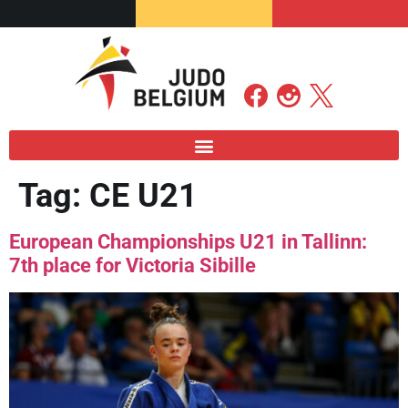
Tag:
CE U21
European Championships U21 in Tallinn:
7th place for Victoria Sibille