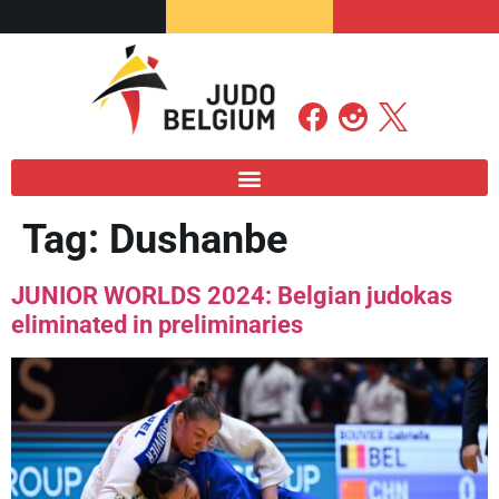
Tag:
Dushanbe
JUNIOR WORLDS 2024: Belgian judokas
eliminated in preliminaries