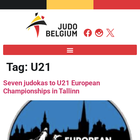
Tag:
U21
Seven judokas to U21 European
Championships in Tallinn