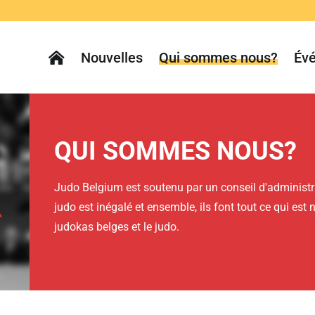
Nouvelles
Qui sommes nous?
Év
QUI SOMMES NOUS?
Judo Belgium est soutenu par un conseil d'administr
judo est inégalé et ensemble, ils font tout ce qui est
judokas belges et le judo.