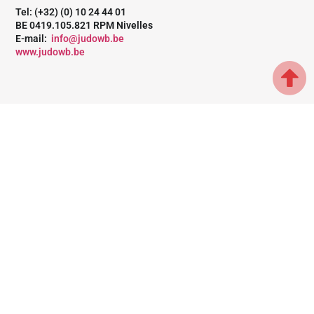
Tel: (+32) (0) 10 24 44 01
BE 0419.105.821 RPM Nivelles
E-mail:
info@judowb.be
www.judowb.be
Partenaire
Membre de
Membre de