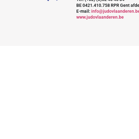
BE 0421.410.758 RPR Gent afd
E-mail:
info@judovlaanderen.b
www.judovlaanderen.be
Avec le soutien de
Sponsor
Sponsor
Partenaire