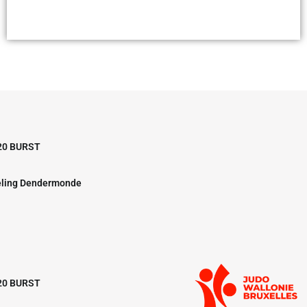
20 BURST
eling Dendermonde
20 BURST