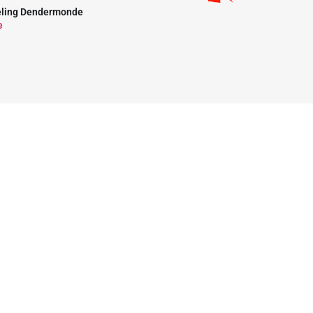
eling Dendermonde
e
Partenaire
Partenaire