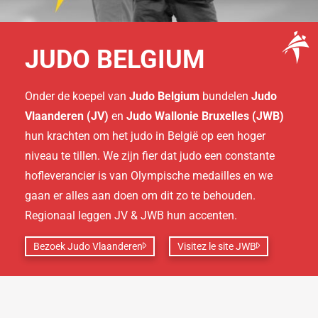
JUDO BELGIUM
Onder de koepel van
Judo Belgium
bundelen
Judo
Vlaanderen (JV)
en
Judo Wallonie Bruxelles (JWB)
hun krachten om het judo in België op een hoger
niveau te tillen. We zijn fier dat judo een constante
hofleverancier is van Olympische medailles en we
gaan er alles aan doen om dit zo te behouden.
Regionaal leggen JV & JWB hun accenten.
Bezoek Judo Vlaanderen
Visitez le site JWB