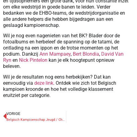
en tijdsopnemers een grote dank, voor hun constante inzet
om elke wedstrijd in goede banen te leiden. Verder
bedanken we de EHBO-teams, de wedstrijdorganisatie en
alle andere helpers die hebben bijgedragen aan een
geslaagd kampioenschap.
Wil je nog even nagenieten van het BK? Blader door de
fotoalbums en herbeleef de spanning op de tatami, de
ontlading na een ippon en de trotse momenten op het
podium. Dankzij
Ann Mampaey
,
Bert Blondia
,
David Van
Ryn
en
Nick Pintelon
kan je elk hoogtepunt opnieuw
beleven.
Wil je de resultaten nog eens herbekijken? Dat kan
eenvoudig via
deze link
. Ontdek wie zich tot Belgisch
kampioen kroonde en hoe het volledige klassement
eruitziet per categorie.
VORIGE
Belgisch Kampioenschap Jeugd / Championnat de Belgique Jeunes 2026 – Tielt