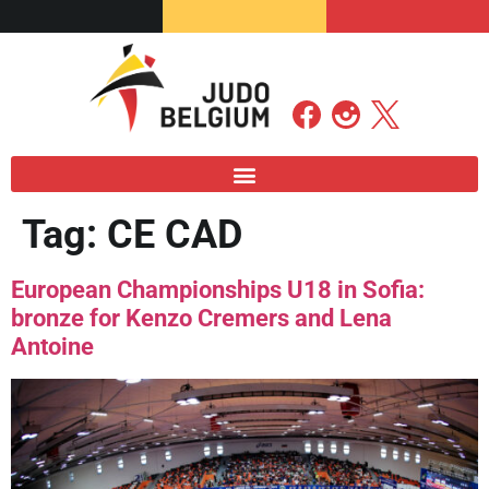
Tag:
CE CAD
European Championships U18 in Sofia:
bronze for Kenzo Cremers and Lena
Antoine