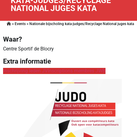
KATA-JUDGES/RECYCLAGE
NATIONAL JUGES KATA
>
Events
>
Nationale bijscholing kata-judges/Recyclage National juges kata
Waar?
Centre Sportif de Blocry
Extra informatie
Inschrijving leden JV
Inscriptions membres JWB