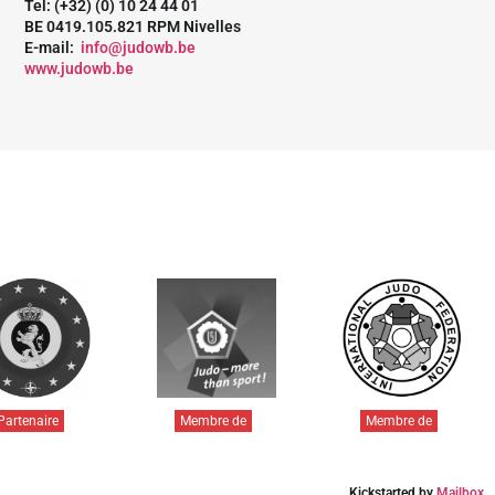
Tel: (+32) (0) 10 24 44 01
BE 0419.105.821 RPM Nivelles
E-mail:
info@judowb.be
www.judowb.be
Partenaire
Membre de
Membre de
Kickstarted by
Mailbox