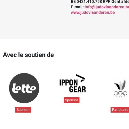
BE 0421.410.758 RPR Gent afd
E-mail:
info@judovlaanderen.b
www.judovlaanderen.be
Avec le soutien de
Sponsor
Sponsor
Partenaire