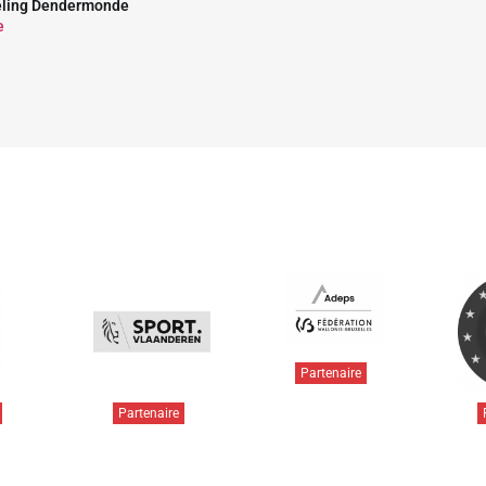
eling Dendermonde
e
Partenaire
Partenaire