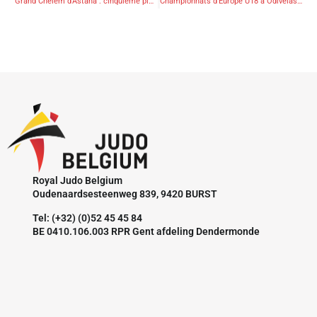
Grand Chelem d'Astana : cinquième place pour Ryheul et Nikiforov
Championnats d'Europe U18 à Odivelas : le bronze pour Amsar DZHAMALDINOV
Royal Judo Belgium
Oudenaardsesteenweg 839, 9420 BURST
Tel: (+32) (0)52 45 45 84
BE 0410.106.003 RPR Gent afdeling Dendermonde