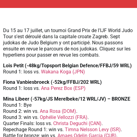
Du 15 au 17 juillet, un tournoi Grand Prix de l'IJF World Judo
Tour s'est déroulé dans la capitale croate Zagreb. Sept
judokas de Judo Belgium y ont participé. Nous passons
ensuite en revue le parcours de nos judokas. Cliquez sur les
hyperliens pour passer en revue les combats.
Lois Petit (-48kg/Topsport Belgian Defence/FFBJ/59 WRL)
Round 1: loss vs.
Wakana Koga (JPN)
Fiona Vanbiesbroeck (-52kg/FFBJ/202 WRL)
Round 1: loss vs.
Ana Perez Box (ESP)
Mina Libeer (-57kg/JS Merelbeke/12 WRL/JV) – BRONZE
Round 1: Bye
Round 2: win vs.
Ana Rosa (DOM)
.
Round 3: win vs.
Ophélie Vellozzi (FRA)
.
Quarter Finals: loss vs.
Christa Deguchi (CAN)
.
Repechage Round 1: win vs.
Timna Nelsson Levy (ISR)
.
Battle for bronze: win vs.
Arnaes Odelin Garcia (CUB)
.