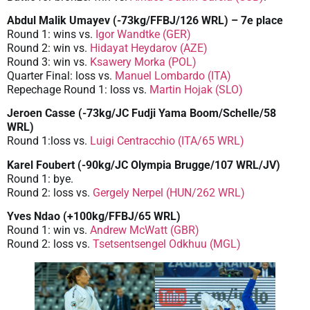
Abdul Malik Umayev (-73kg/FFBJ/126 WRL) – 7e place
Round 1: wins vs.
Igor Wandtke (GER)
Round 2: win vs.
Hidayat Heydarov (AZE)
Round 3: win vs.
Ksawery Morka (POL)
Quarter Final: loss vs.
Manuel Lombardo (ITA)
Repechage Round 1: loss vs.
Martin Hojak (SLO)
Jeroen Casse (-73kg/JC Fudji Yama Boom/Schelle/58
WRL)
Round 1:loss vs.
Luigi Centracchio (ITA/65 WRL)
Karel Foubert (-90kg/JC Olympia Brugge/107 WRL/JV)
Round 1: bye.
Round 2: loss vs.
Gergely Nerpel (HUN/262 WRL)
Yves Ndao (+100kg/FFBJ/65 WRL)
Round 1: win vs.
Andrew McWatt (GBR)
Round 2: loss vs.
Tsetsentsengel Odkhuu (MGL)