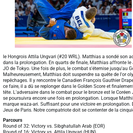
le Hongrois Attila Ungvari (#20 WRL). Matthias a sondé son adv
dans la prolongation. En quarts de finale, Matthias affronte le
JO de Tokyo. Une fois de plus, le combat s'éternise jusqu'au
Malheureusement, Matthias doit suspendre sa quête de l'or oly
repêchages. Il y rencontre le Canadien François Gauthier Drape
ce faire, il a dû se replonger dans le Golden Score et finaleme
tête. L'adversaire dans le combat pour le bronze est le Coré
se poursuivra encore une fois en prolongation. Lorsque Matthi
marque waza-ari. Suffisant pour une victoire en prolongation
Jeux de Paris. Notre compatriote doit se contenter de la cinqu
Parcours
Round of 32: Victory vs. Sibghatullah Arab (EOR)
Round of 16: Victory vs. Attila Ungvari (HUN)