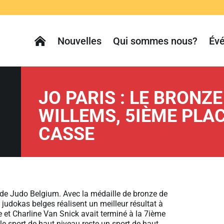
Nouvelles
Qui sommes nous?
Év
JO PARIS : LE BRONZ
WILLEMS, 5IÈME PLA
CASSE
de Judo Belgium. Avec la médaille de bronze de
judokas belges réalisent un meilleur résultat à
 et Charline Van Snick avait terminé à la 7ième
 le sport de haut niveau reste un sport de haut