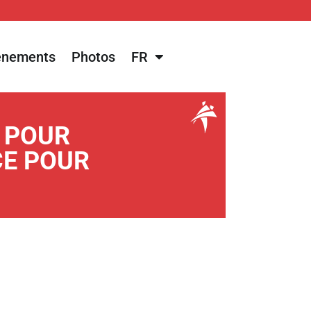
énements
Photos
FR
E POUR
CE POUR