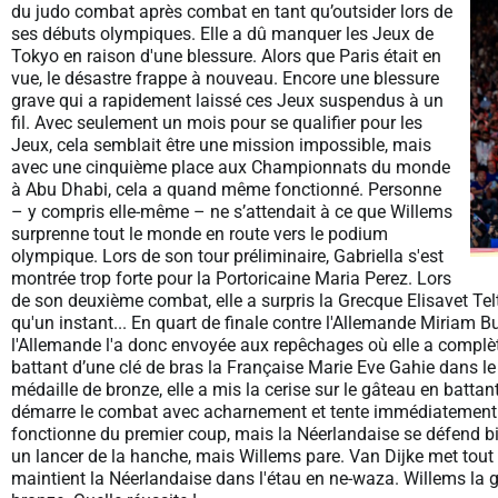
du judo combat après combat en tant qu’outsider lors de
ses débuts olympiques. Elle a dû manquer les Jeux de
Tokyo en raison d'une blessure. Alors que Paris était en
vue, le désastre frappe à nouveau. Encore une blessure
grave qui a rapidement laissé ces Jeux suspendus à un
fil. Avec seulement un mois pour se qualifier pour les
Jeux, cela semblait être une mission impossible, mais
avec une cinquième place aux Championnats du monde
à Abu Dhabi, cela a quand même fonctionné. Personne
– y compris elle-même – ne s’attendait à ce que Willems
surprenne tout le monde en route vers le podium
olympique. Lors de son tour préliminaire, Gabriella s'est
montrée trop forte pour la Portoricaine Maria Perez. Lors
de son deuxième combat, elle a surpris la Grecque Elisavet Te
qu'un instant... En quart de finale contre l'Allemande Miriam Butk
l'Allemande l'a donc envoyée aux repêchages où elle a complè
battant d’une clé de bras la Française Marie Eve Gahie dans l
médaille de bronze, elle a mis la cerise sur le gâteau en batt
démarre le combat avec acharnement et tente immédiatement d
fonctionne du premier coup, mais la Néerlandaise se défend bi
un lancer de la hanche, mais Willems pare. Van Dijke met tou
maintient la Néerlandaise dans l'étau en ne-waza. Willems la g