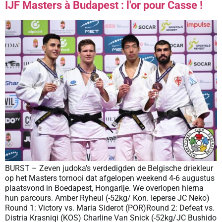
IJF Masters à Budapest : l'or pour Casse !
BURST – Zeven judoka’s verdedigden de Belgische driekleur
op het Masters tornooi dat afgelopen weekend 4-6 augustus
plaatsvond in Boedapest, Hongarije. We overlopen hierna
hun parcours. Amber Ryheul (-52kg/ Kon. Ieperse JC Neko)
Round 1: Victory vs. Maria Siderot (POR)Round 2: Defeat vs.
Distria Krasniqi (KOS) Charline Van Snick (-52kg/JC Bushido