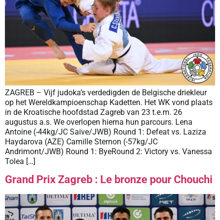
ZAGREB – Vijf judoka’s verdedigden de Belgische driekleur
op het Wereldkampioenschap Kadetten. Het WK vond plaats
in de Kroatische hoofdstad Zagreb van 23 t.e.m. 26
augustus a.s. We overlopen hierna hun parcours. Lena
Antoine (-44kg/JC Saive/JWB) Round 1: Defeat vs. Laziza
Haydarova (AZE) Camille Sternon (-57kg/JC
Andrimont/JWB) Round 1: ByeRound 2: Victory vs. Vanessa
Tolea […]
Grand Prix Zagreb : Le bronze pour Chouchi