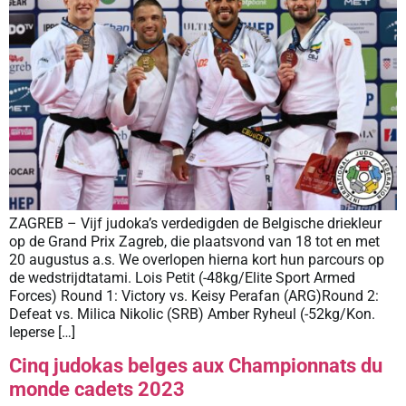
ZAGREB – Vijf judoka’s verdedigden de Belgische driekleur
op de Grand Prix Zagreb, die plaatsvond van 18 tot en met
20 augustus a.s. We overlopen hierna kort hun parcours op
de wedstrijdtatami. Lois Petit (-48kg/Elite Sport Armed
Forces) Round 1: Victory vs. Keisy Perafan (ARG)Round 2:
Defeat vs. Milica Nikolic (SRB) Amber Ryheul (-52kg/Kon.
Ieperse […]
Cinq judokas belges aux Championnats du
monde cadets 2023