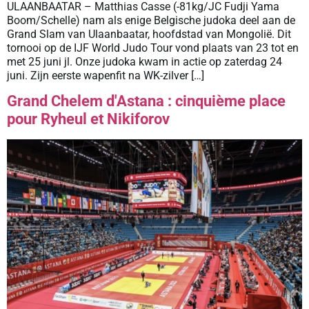
ULAANBAATAR – Matthias Casse (-81kg/JC Fudji Yama
Boom/Schelle) nam als enige Belgische judoka deel aan de
Grand Slam van Ulaanbaatar, hoofdstad van Mongolië. Dit
tornooi op de IJF World Judo Tour vond plaats van 23 tot en
met 25 juni jl. Onze judoka kwam in actie op zaterdag 24
juni. Zijn eerste wapenfit na WK-zilver […]
Grand Chelem d'Astana : cinquième place
pour Ryheul et Nikiforov