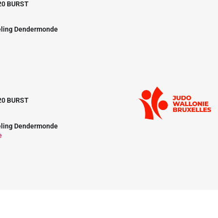
20 BURST
eling Dendermonde
20 BURST
eling Dendermonde
e