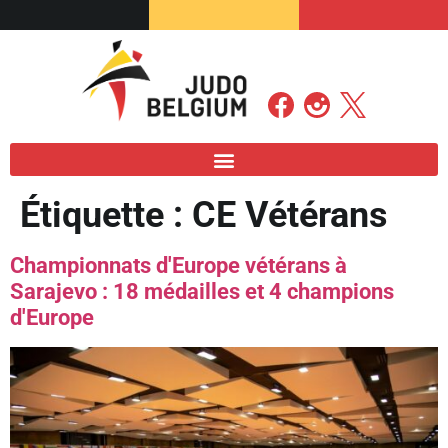
Étiquette :
CE Vétérans
Championnats d'Europe vétérans à
Sarajevo : 18 médailles et 4 champions
d'Europe