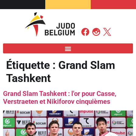
Étiquette :
Grand Slam
Tashkent
Grand Slam Tashkent : l'or pour Casse,
Verstraeten et Nikiforov cinquièmes