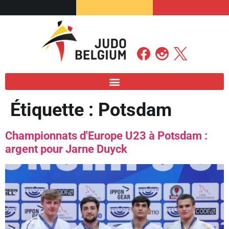
Étiquette :
Potsdam
Championnats d'Europe U23 à Potsdam :
argent pour Jarne Duyck