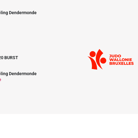
eling Dendermonde
20 BURST
eling Dendermonde
e