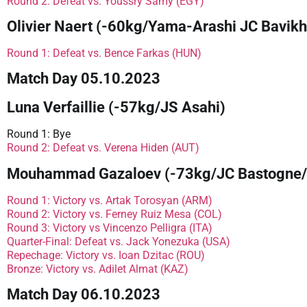
Round 2: Defeat vs. Youssry Samy (EGY)
Olivier Naert (-60kg/Yama-Arashi JC Bavik
Round 1: Defeat vs. Bence Farkas (HUN)
Match Day 05.10.2023
Luna Verfaillie (-57kg/JS Asahi)
Round 1: Bye
Round 2: Defeat vs. Verena Hiden (AUT)
Mouhammad Gazaloev (-73kg/JC Bastogne
Round 1: Victory vs. Artak Torosyan (ARM)
Round 2: Victory vs. Ferney Ruiz Mesa (COL)
Round 3: Victory vs Vincenzo Pelligra (ITA)
Quarter-Final: Defeat vs. Jack Yonezuka (USA)
Repechage: Victory vs. Ioan Dzitac (ROU)
Bronze: Victory vs. Adilet Almat (KAZ)
Match Day 06.10.2023