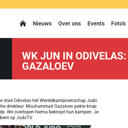
Nieuws
Over ons
Events
Foto’s
WK JUN IN ODIVELAS
GAZALOEV
ese stad Odivelas het Wereldkampioenschap Judo
ische driekleur. Mouhammad Gazaloev pakte knap
onde. We overlopen hierna beknopt hun kampen. Je
d bent op JudoTV.