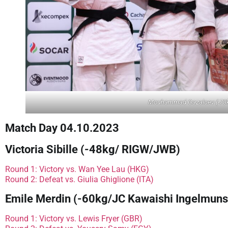
Mouhammad Gazaloev (-73
Match Day 04.10.2023
Victoria Sibille (-48kg/ RIGW/JWB)
Round 1: Victory vs. Wan Yee Lau (HKG)
Round 2: Defeat vs. Giulia Ghiglione (ITA)
Emile Merdin (-60kg/JC Kawaishi Ingelmuns
Round 1: Victory vs. Lewis Fryer (GBR)