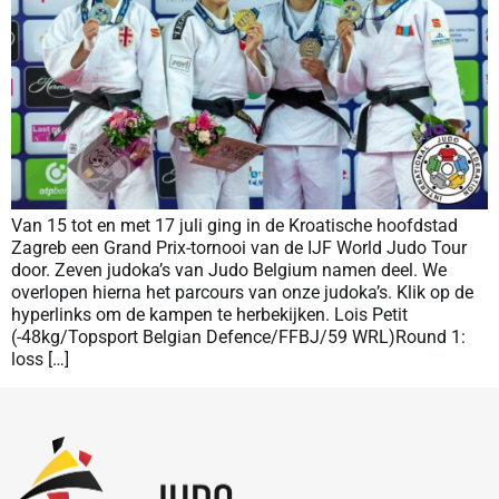
Van 15 tot en met 17 juli ging in de Kroatische hoofdstad
Zagreb een Grand Prix-tornooi van de IJF World Judo Tour
door. Zeven judoka’s van Judo Belgium namen deel. We
overlopen hierna het parcours van onze judoka’s. Klik op de
hyperlinks om de kampen te herbekijken. Lois Petit
(-48kg/Topsport Belgian Defence/FFBJ/59 WRL)Round 1:
loss […]