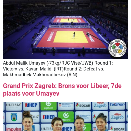
Abdul Malik Umayev (-73kg/RJC Visé/JWB) Round 1:
Victory vs. Kavan Majidi (IRT)Round 2: Defeat vs.
Makhmadbek Makhmadbekov (AIN)
Grand Prix Zagreb: Brons voor Libeer, 7de
plaats voor Umayev