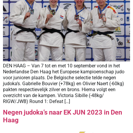
DEN HAAG – Van 7 tot en met 10 september vond in het
Nederlandse Den Haag het Europese kampioenschap judo
voor junioren plaats. De Belgische selectie telde negen
judoka’s. Gabrielle Bouvier (+78kg) en Olivier Naert (-60kg)
pakten respectievelijk zilver en brons. Hierna volgt een
overzicht van de kampen. Victoria Sibille (-48kg/
RIGW/JWB) Round 1: Defeat […]
Negen judoka’s naar EK JUN 2023 in Den
Haag