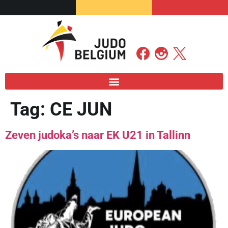
Tag:
CE JUN
Zeven judoka’s naar EK U21 in Tallinn