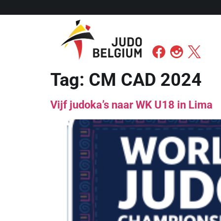
Tag:
CM CAD 2024
Vijf judoka’s naar WK U18 in Lima