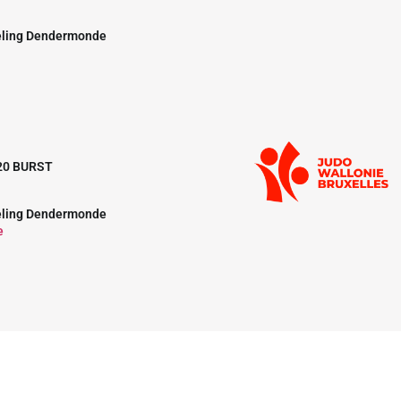
eling Dendermonde
20 BURST
eling Dendermonde
e