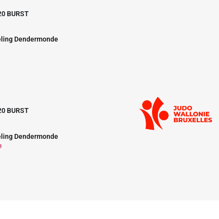
20 BURST
eling Dendermonde
20 BURST
eling Dendermonde
e