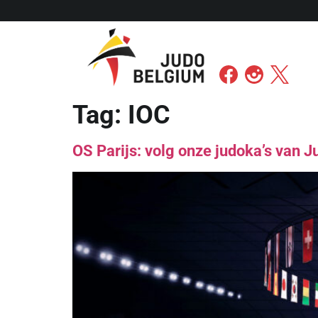
Tag:
IOC
OS Parijs: volg onze judoka’s van 