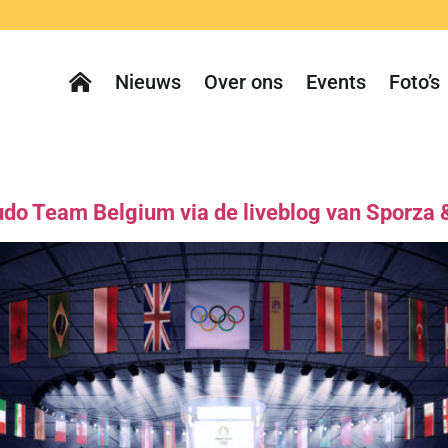
Nieuws
Over ons
Events
Foto’s
Judo Team Belgium via de liveblog van Sporza