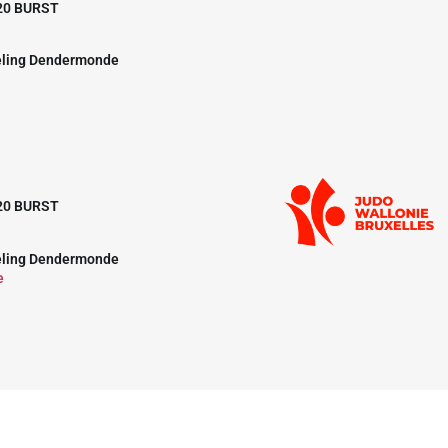
20 BURST
eling Dendermonde
20 BURST
eling Dendermonde
e