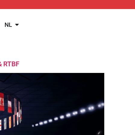
NL
 & RTBF