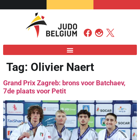
Tag:
Olivier Naert
Grand Prix Zagreb: brons voor Batchaev,
7de plaats voor Petit