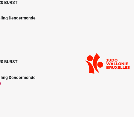
20 BURST
eling Dendermonde
20 BURST
eling Dendermonde
e