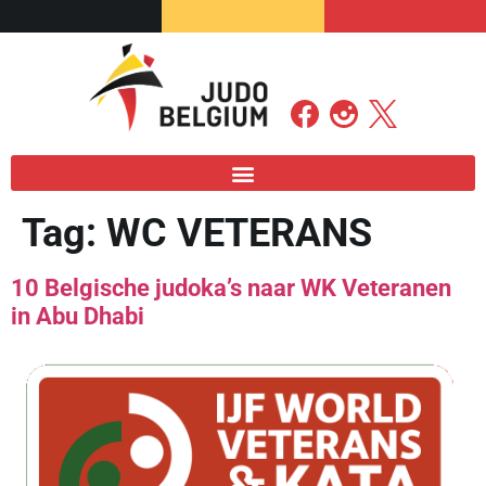
Tag:
WC VETERANS
10 Belgische judoka’s naar WK Veteranen
in Abu Dhabi