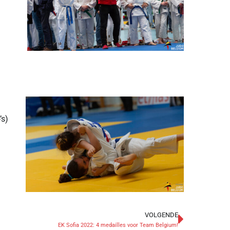
’s)
VOLGENDE
EK Sofia 2022: 4 medailles voor Team Belgium!