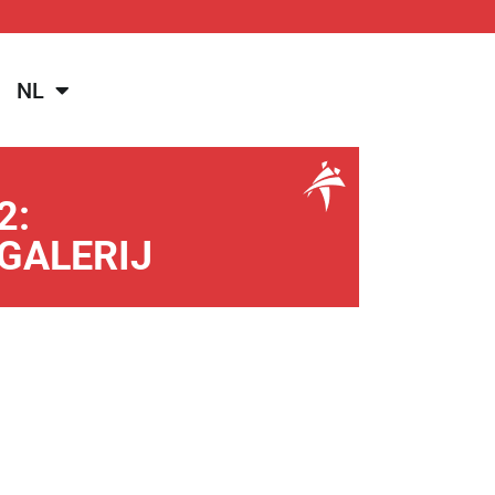
NL
2:
GALERIJ