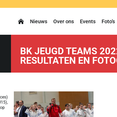
Nieuws
Over ons
Events
Foto’s
BK JEUGD TEAMS 202
RESULTATEN EN FOTO
ces)
U15),
 op