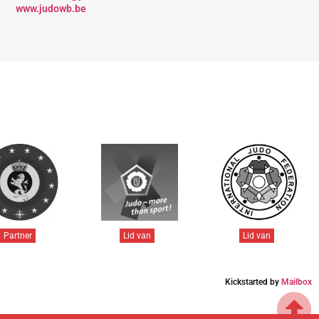
www.judowb.be
Partner
Lid van
Lid van
Kickstarted by
Mailbox