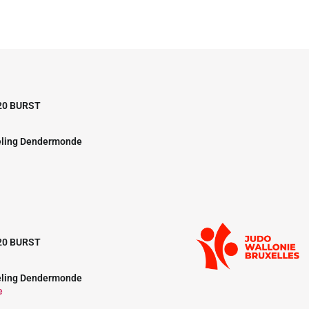
20 BURST
eling Dendermonde
20 BURST
eling Dendermonde
e