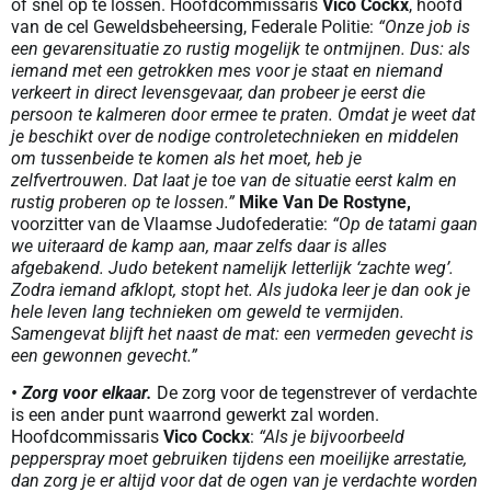
of snel op te lossen. Hoofdcommissaris
Vico Cockx
, hoofd
van de cel Geweldsbeheersing, Federale Politie:
“Onze job is
een gevarensituatie zo rustig mogelijk te ontmijnen. Dus: als
iemand met een getrokken mes voor je staat en niemand
verkeert in direct levensgevaar, dan probeer je eerst die
persoon te kalmeren door ermee te praten. Omdat je weet dat
je beschikt over de nodige controletechnieken en middelen
om tussenbeide te komen als het moet, heb je
zelfvertrouwen. Dat laat je toe van de situatie eerst kalm en
rustig proberen op te lossen.”
Mike Van De Rostyne,
voorzitter van de Vlaamse Judofederatie:
“Op de tatami gaan
we uiteraard de kamp aan, maar zelfs daar is alles
afgebakend. Judo betekent namelijk letterlijk ‘zachte weg’.
Zodra iemand afklopt, stopt het. Als judoka leer je dan ook je
hele leven lang technieken om geweld te vermijden.
Samengevat blijft het naast de mat: een vermeden gevecht is
een gewonnen gevecht.”
• Zorg voor elkaar.
De zorg voor de tegenstrever of verdachte
is een ander punt waarrond gewerkt zal worden.
Hoofdcommissaris
Vico Cockx
:
“Als je bijvoorbeeld
pepperspray moet gebruiken tijdens een moeilijke arrestatie,
dan zorg je er altijd voor dat de ogen van je verdachte worden