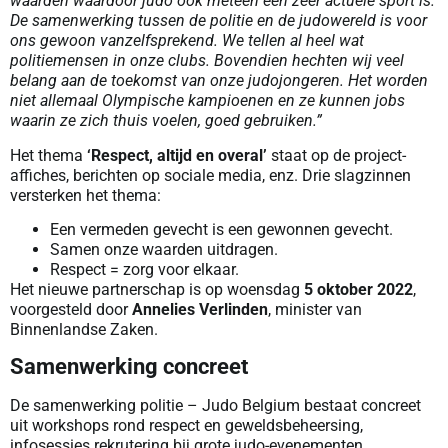
waarden waardoor judo ook meteen een zeer actuele sport is.
De samenwerking tussen de politie en de judowereld is voor
ons gewoon vanzelfsprekend. We tellen al heel wat
politiemensen in onze clubs. Bovendien hechten wij veel
belang aan de toekomst van onze judojongeren. Het worden
niet allemaal Olympische kampioenen en ze kunnen jobs
waarin ze zich thuis voelen, goed gebruiken.”
Het thema
‘Respect, altijd en overal’
staat op de project-
affiches, berichten op sociale media, enz. Drie slagzinnen
versterken het thema:
Een vermeden gevecht is een gewonnen gevecht.
Samen onze waarden uitdragen.
Respect = zorg voor elkaar.
Het nieuwe partnerschap is op woensdag
5 oktober 2022
,
voorgesteld door
Annelies Verlinden
, minister van
Binnenlandse Zaken.
Samenwerking concreet
De samenwerking politie – Judo Belgium bestaat concreet
uit workshops rond respect en geweldsbeheersing,
infosessies rekrutering bij grote judo-evenementen,