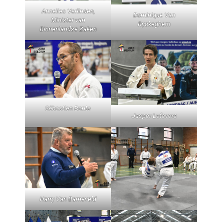
Annelies Verlinden,
Dominique Van
Minister van
Ryckeghem
Binnenlandse Zaken
Sébastien Bonte
Jasper Lefevere
Harry Van Barneveld