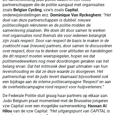
partnerschappen die de politie aangaat met organisaties
zoals
Belgian Cycling
, vzw’s zoals
Capital
,
onderwijsinstellingen enz.
Dominique Van Ryckeghem
:
“Het
doel van deze partnerschappen is dubbel: nieuwe
politiecollega’s rekruteren en de politie midden de
samenleving plaatsen. We doen dit door samen te werken
met organisaties rond thema’s die voor iedereen belangrijk
zijn zoals respect. Door van respect de basis te maken in de
zoektocht naar (nieuwe) partners, door samen te discussiëren
over respect, door na te denken over attituden en handelingen
die dit respect moeten weerspiegelen, hopen we dat
politiemedewerkers nog meer doordrongen geraken van het
belang ervan. Dat het intrinsiek deel gaat uitmaken van hun
levenshouding en dat ze deze waarde zo doorgeven. Het
partnerschap met de judo levert daarnaast bijvoorbeeld ook
een bijdrage aan de interne politiecampagne ‘Respect’ en aan
de overheidscampagne rond respect voor hulpverleners.”
De Federale Politie sluit graag haar partners op elkaar aan.
Judo Belgium praat momenteel met de Brusselse jongeren
vzw Capital over een mogelijke samenwerking.
Hassan Al
Hilou
van de vzw Capital:
“Het uitgangspunt van CAPITAL is