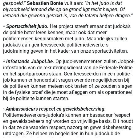
gespoeld.”
Sebastien Bonte
vult aan:
“In het judo is dat
bijvoorbeeld iemand die op de grond ligt recht helpen. Of
iemand die gewond geraakt is, van de tatami helpen dragen.”
• Sportactiviteit judo.
Het project streeft ernaar dat judoka’s
de politie beter leren kennen, maar ook dat meer
politiemensen kennismaken met judo. Maandelijks zullen
judoka’s aan geïnteresseerde politiemedewerkers
judotraining geven in het kader van onze sportactiviteiten.
• Infostands Jobpol.be.
Op judo-evenementen zullen Jobpol-
infostands van de rekruteringsdienst van de Federale Politie
en het sportparcours staan. Geïnteresseerden in een politie-
job kunnen er honderduit vragen over de mogelijkheden bij
de politie en kunnen meteen ook testen of ze zouden slagen
in de fysieke proef die je moet afleggen om als operationeel
bij de politie te kunnen starten.
•
Ambassadeurs respect en geweldsbeheersing.
Politiemedewerkers-judoka’s kunnen ambassadeur ‘respect
en geweldsbeheersing’ worden op vrijwillige basis. Dit houdt
in dat ze de waarden respect, nazorg en geweldsbeheersing
uitdragen. Ze helpen en begeleiden in hun judoclub de