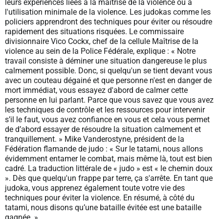
leurs expériences liées à la maîtrise de la violence ou à
l'utilisation minimale de la violence. Les judokas comme les
policiers apprendront des techniques pour éviter ou résoudre
rapidement des situations risquées. Le commissaire
divisionnaire Vico Cockx, chef de la cellule Maîtrise de la
violence au sein de la Police Fédérale, explique : « Notre
travail consiste à déminer une situation dangereuse le plus
calmement possible. Donc, si quelqu'un se tient devant vous
avec un couteau dégainé et que personne n'est en danger de
mort immédiat, vous essayez d'abord de calmer cette
personne en lui parlant. Parce que vous savez que vous avez
les techniques de contrôle et les ressources pour intervenir
s’il le faut, vous avez confiance en vous et cela vous permet
de d’abord essayer de résoudre la situation calmement et
tranquillement. » Mike Vanderostyne, président de la
Fédération flamande de judo : « Sur le tatami, nous allons
évidemment entamer le combat, mais même là, tout est bien
cadré. La traduction littérale de « judo » est « le chemin doux
». Dès que quelqu'un frappe par terre, ça s'arrête. En tant que
judoka, vous apprenez également toute votre vie des
techniques pour éviter la violence. En résumé, à côté du
tatami, nous disons qu’une bataille évitée est une bataille
gagnée. »