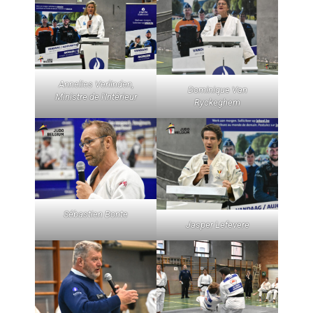
Annelies Verlinden,
Dominique Van
Ministre de l'Intérieur
Ryckeghem
Sébastien Bonte
Jasper Lefevere