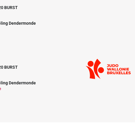
20 BURST
eling Dendermonde
20 BURST
eling Dendermonde
e