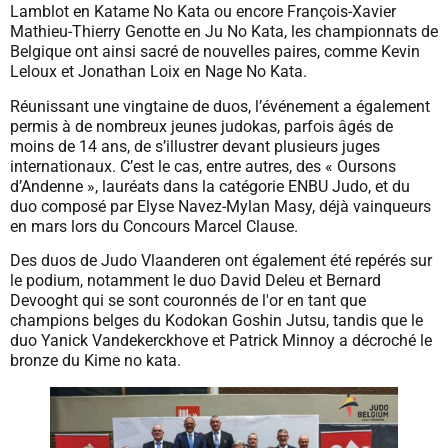
Lamblot en Katame No Kata ou encore François-Xavier
Mathieu-Thierry Genotte en Ju No Kata, les championnats de
Belgique ont ainsi sacré de nouvelles paires, comme Kevin
Leloux et Jonathan Loix en Nage No Kata.
Réunissant une vingtaine de duos, l’événement a également
permis à de nombreux jeunes judokas, parfois âgés de
moins de 14 ans, de s’illustrer devant plusieurs juges
internationaux. C’est le cas, entre autres, des « Oursons
d’Andenne », lauréats dans la catégorie ENBU Judo, et du
duo composé par Elyse Navez-Mylan Masy, déjà vainqueurs
en mars lors du Concours Marcel Clause.
Des duos de Judo Vlaanderen ont également été repérés sur
le podium, notamment le duo David Deleu et Bernard
Devooght qui se sont couronnés de l'or en tant que
champions belges du Kodokan Goshin Jutsu, tandis que le
duo Yanick Vandekerckhove et Patrick Minnoy a décroché le
bronze du Kime no kata.