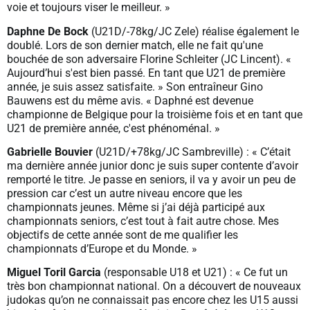
voie et toujours viser le meilleur. »
Daphne De Bock
(U21D/-78kg/JC Zele) réalise également le
doublé. Lors de son dernier match, elle ne fait qu'une
bouchée de son adversaire Florine Schleiter (JC Lincent). «
Aujourd’hui s'est bien passé. En tant que U21 de première
année, je suis assez satisfaite. » Son entraîneur Gino
Bauwens est du même avis. « Daphné est devenue
championne de Belgique pour la troisième fois et en tant que
U21 de première année, c'est phénoménal. »
Gabrielle Bouvier
(U21D/+78kg/JC Sambreville) : « C’était
ma dernière année junior donc je suis super contente d’avoir
remporté le titre. Je passe en seniors, il va y avoir un peu de
pression car c’est un autre niveau encore que les
championnats jeunes. Même si j’ai déjà participé aux
championnats seniors, c’est tout à fait autre chose. Mes
objectifs de cette année sont de me qualifier les
championnats d’Europe et du Monde. »
Miguel Toril Garcia
(responsable U18 et U21) : « Ce fut un
très bon championnat national. On a découvert de nouveaux
judokas qu’on ne connaissait pas encore chez les U15 aussi