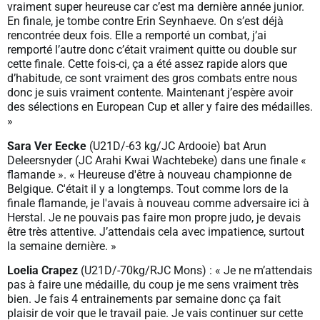
vraiment super heureuse car c’est ma dernière année junior.
En finale, je tombe contre Erin Seynhaeve. On s’est déjà
rencontrée deux fois. Elle a remporté un combat, j’ai
remporté l’autre donc c’était vraiment quitte ou double sur
cette finale. Cette fois-ci, ça a été assez rapide alors que
d’habitude, ce sont vraiment des gros combats entre nous
donc je suis vraiment contente. Maintenant j’espère avoir
des sélections en European Cup et aller y faire des médailles.
»
Sara Ver Eecke
(U21D/-63 kg/JC Ardooie) bat Arun
Deleersnyder (JC Arahi Kwai Wachtebeke) dans une finale «
flamande ». « Heureuse d'être à nouveau championne de
Belgique. C'était il y a longtemps. Tout comme lors de la
finale flamande, je l'avais à nouveau comme adversaire ici à
Herstal. Je ne pouvais pas faire mon propre judo, je devais
être très attentive. J’attendais cela avec impatience, surtout
la semaine dernière. »
Loelia Crapez
(U21D/-70kg/RJC Mons) : « Je ne m’attendais
pas à faire une médaille, du coup je me sens vraiment très
bien. Je fais 4 entrainements par semaine donc ça fait
plaisir de voir que le travail paie. Je vais continuer sur cette