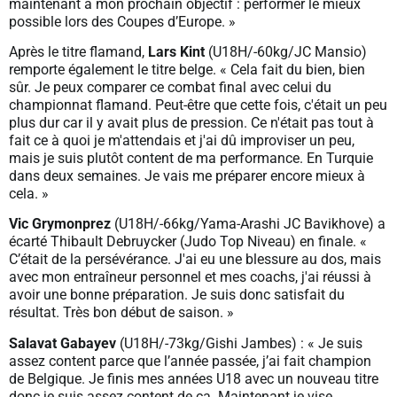
maintenant à mon prochain objectif : performer le mieux
possible lors des Coupes d’Europe. »
Après le titre flamand,
Lars Kint
(U18H/-60kg/JC Mansio)
remporte également le titre belge. « Cela fait du bien, bien
sûr. Je peux comparer ce combat final avec celui du
championnat flamand. Peut-être que cette fois, c'était un peu
plus dur car il y avait plus de pression. Ce n'était pas tout à
fait ce à quoi je m'attendais et j'ai dû improviser un peu,
mais je suis plutôt content de ma performance. En Turquie
dans deux semaines. Je vais me préparer encore mieux à
cela. »
Vic Grymonprez
(U18H/-66kg/Yama-Arashi JC Bavikhove) a
écarté Thibault Debruycker (Judo Top Niveau) en finale. «
C’était de la persévérance. J'ai eu une blessure au dos, mais
avec mon entraîneur personnel et mes coachs, j'ai réussi à
avoir une bonne préparation. Je suis donc satisfait du
résultat. Très bon début de saison. »
Salavat Gabayev
(U18H/-73kg/Gishi Jambes) : « Je suis
assez content parce que l’année passée, j’ai fait champion
de Belgique. Je finis mes années U18 avec un nouveau titre
donc je suis assez content de ça. Maintenant je vise