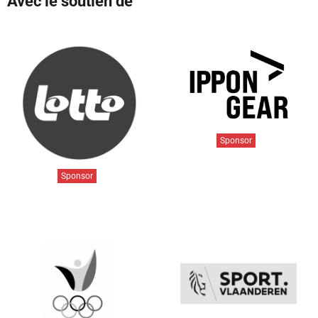
Avec le soutien de
Sponsor
Sponsor