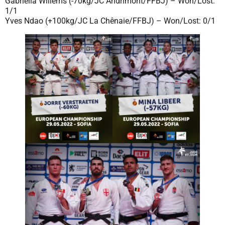
Gabriella Willems (-70kg/JC Andrimont/FFBJ) – Won/Lost:
1/1
Yves Ndao (+100kg/JC La Chênaie/FFBJ) – Won/Lost: 0/1