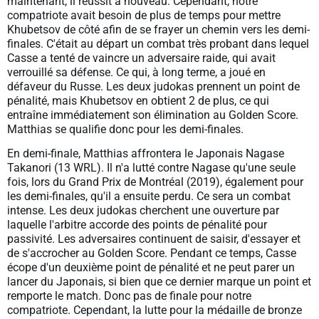
maintenant, il réussit à nouveau. Cependant, notre
compatriote avait besoin de plus de temps pour mettre
Khubetsov de côté afin de se frayer un chemin vers les demi-
finales. C'était au départ un combat très probant dans lequel
Casse a tenté de vaincre un adversaire raide, qui avait
verrouillé sa défense. Ce qui, à long terme, a joué en
défaveur du Russe. Les deux judokas prennent un point de
pénalité, mais Khubetsov en obtient 2 de plus, ce qui
entraîne immédiatement son élimination au Golden Score.
Matthias se qualifie donc pour les demi-finales.
En demi-finale, Matthias affrontera le Japonais Nagase
Takanori (13 WRL). Il n'a lutté contre Nagase qu'une seule
fois, lors du Grand Prix de Montréal (2019), également pour
les demi-finales, qu'il a ensuite perdu. Ce sera un combat
intense. Les deux judokas cherchent une ouverture par
laquelle l'arbitre accorde des points de pénalité pour
passivité. Les adversaires continuent de saisir, d'essayer et
de s'accrocher au Golden Score. Pendant ce temps, Casse
écope d'un deuxième point de pénalité et ne peut parer un
lancer du Japonais, si bien que ce dernier marque un point et
remporte le match. Donc pas de finale pour notre
compatriote. Cependant, la lutte pour la médaille de bronze