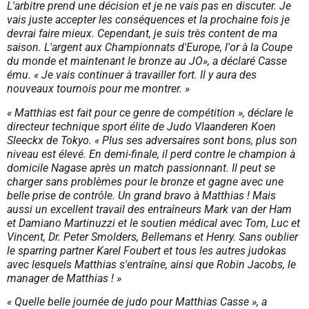
L'arbitre prend une décision et je ne vais pas en discuter. Je
vais juste accepter les conséquences et la prochaine fois je
devrai faire mieux. Cependant, je suis très content de ma
saison. L'argent aux Championnats d'Europe, l'or à la Coupe
du monde et maintenant le bronze au JO», a déclaré Casse
ému.
« Je vais continuer à travailler fort. Il y aura des
nouveaux tournois pour me montrer. »
« Matthias est fait pour ce genre de compétition »
, déclare le
directeur technique sport élite de Judo Vlaanderen Koen
Sleeckx de Tokyo.
« Plus ses adversaires sont bons, plus son
niveau est élevé. En demi-finale, il perd contre le champion à
domicile Nagase après un match passionnant. Il peut se
charger sans problèmes pour le bronze et gagne avec une
belle prise de contrôle. Un grand bravo à Matthias ! Mais
aussi un excellent travail des entraîneurs Mark van der Ham
et Damiano Martinuzzi et le soutien médical avec Tom, Luc et
Vincent, Dr. Peter Smolders, Bellemans et Henry. Sans oublier
le sparring partner Karel Foubert et tous les autres judokas
avec lesquels Matthias s'entraîne, ainsi que Robin Jacobs, le
manager de Matthias ! »
« Quelle belle journée de judo pour Matthias Casse »
, a