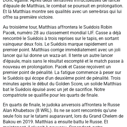
Donc égalité. Après deux tentatives infructueuses de lancer
d'épaule de Matthias, le combat se poursuit en prolongation.
Et là Matthias montre ses qualités avec un serre-bras qui lui
offre sa première victoire.
Au troisième tour, Matthias affrontera le Suédois Robin
Pacek, numéro 28 au classement mondial IJF. Casse a déjà
rencontré le Suédois à trois reprises sur le tapis, en sortant
vainqueur deux fois. Le Suédois marque rapidement un
premier point. Matthias corrige immédiatement avec un joli
lancer qui lui donne un waza-ari. Il tente un autre lancer
d'épaule, mais sans le résultat escompté et le match passe à
nouveau en prolongation. Pacek et Casse reçoivent un
premier point de pénalité. La fatigue commence à peser sur
le Suédois qui écope d'un deuxième point de pénalité. Trois
minutes après le début du Golden Score, un solide Matthias
bat le Suédois épuisé avec un jet de sacrifice. Notre
compatriote se qualifie pour les quarts de finale.
En quarts de finale, le judoka anversois affrontera le Russe
Alan Khubetsov (8 WRL). Ils ne se sont rencontrés qu'une
seule fois sur le tatami auparavant, lors du Grand Chelem de
Bakou en 2019. Matthias a ensuite battu le Russe. Et