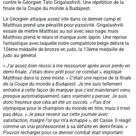
contre le Géorgien Tato Grigalashvili. Une répétition de la
finale de la Coupe du monde à Budapest.
Le Géorgien attaque assez vite dans ce dernier camp et
Matthias prend une pénalité pour passivité. Grigalashvili
essaie de mettre Matthias au sol avec seoi nage, mais
Matthias prend le relais et marque avec ippon. Une reprise
fantastique avec laquelle notre compatriote belge délivre la
10ème médaille de bronze en judo, la 13ème médaille de
judo au général.
« J'ai assez bien réussi à me ressourcer après avoir perdu en
demi-finale. J'étais donc prêt pour ce combat »
, explique
Matthias dans la zone mixte.
« C'était une reprise de la finale
de la Coupe du monde à Budapest. Je me suis tellement
entraîné à cette façon de marquer que c'est maintenant venu
presque automatiquement, sans vraiment y penser. Je suis
donc heureux que cela ait été un succès. »
Pas d'or
olympique pour le champion du monde en titre, mais il n'est
pas déçu.
« Je peux revenir sur cette journée avec
satisfaction, malgré l'or qui m'a échappé »
, dit Casse. Il réagit
comme un vrai professionnel à sa défaite en demi-finale.
«
Pouvoir recharger pour ce dernier combat était important.