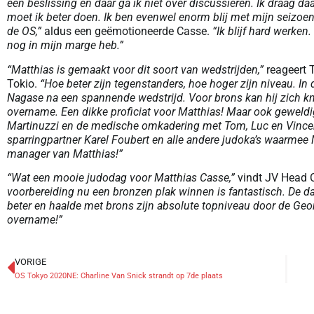
een beslissing en daar ga ik niet over discussiëren. Ik draag 
moet ik beter doen. Ik ben evenwel enorm blij met mijn seizoen
de OS,”
aldus een geëmotioneerde Casse.
“Ik blijf hard werken
nog in mijn marge heb.”
“Matthias is gemaakt voor dit soort van wedstrijden,”
reageert 
Tokio.
“Hoe beter zijn tegenstanders, hoe hoger zijn niveau. In 
Nagase na een spannende wedstrijd. Voor brons kan hij zich kn
overname. Een dikke proficiat voor Matthias! Maar ook geweld
Martinuzzi en de medische omkadering met Tom, Luc en Vincent
sparringpartner Karel Foubert en alle andere judoka’s waarmee 
manager van Matthias!”
“Wat een mooie judodag voor Matthias Casse,”
vindt JV Head
voorbereiding nu een bronzen plak winnen is fantastisch. De d
beter en haalde met brons zijn absolute topniveau door de Geor
overname!”
VORIGE
OS Tokyo 2020NE: Charline Van Snick strandt op 7de plaats