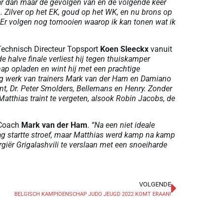
daar dan maar de gevolgen van en de volgende keer
. Zilver op het EK, goud op het WK, en nu brons op
. Er volgen nog tornooien waarop ik kan tonen wat ik
Technisch Directeur Topsport
Koen Sleeckx
vanuit
de halve finale verliest hij tegen thuiskamper
ap opladen en wint hij met een prachtige
ig werk van trainers Mark van der Ham en Damiano
, Dr. Peter Smolders, Bellemans en Henry. Zonder
Matthias traint te vergeten, alsook Robin Jacobs, de
 Coach
Mark van der Ham
.
“Na een niet ideale
ag startte stroef, maar Matthias werd kamp na kamp
giër Grigalashvili te verslaan met een snoeiharde
VOLGENDE
BELGISCH KAMPIOENSCHAP JUDO JEUGD 2022 KOMT ERAAN!