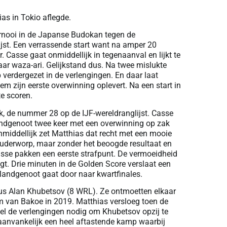
as in Tokio aflegde.
tornooi in de Japanse Budokan tegen de
jst. Een verrassende start want na amper 20
 Casse gaat onmiddellijk in tegenaanval en lijkt te
ar waza-ari. Gelijkstand dus. Na twee mislukte
erdergezet in de verlengingen. En daar laat
em zijn eerste overwinning oplevert. Na een start in
te scoren.
, de nummer 28 op de IJF-wereldranglijst. Casse
andgenoot twee keer met een overwinning op zak
nmiddellijk zet Matthias dat recht met een mooie
ouderworp, maar zonder het beoogde resultaat en
sse pakken een eerste strafpunt. De vermoeidheid
gt. Drie minuten in de Golden Score verslaat een
landgenoot gaat door naar kwartfinales.
e Rus Alan Khubetsov (8 WRL). Ze ontmoetten elkaar
am van Bakoe in 2019. Matthias versloeg toen de
l de verlengingen nodig om Khubetsov opzij te
d aanvankelijk een heel aftastende kamp waarbij