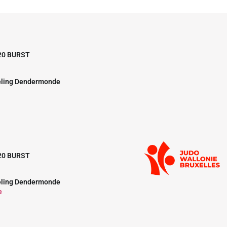
20 BURST
eling Dendermonde
20 BURST
eling Dendermonde
e