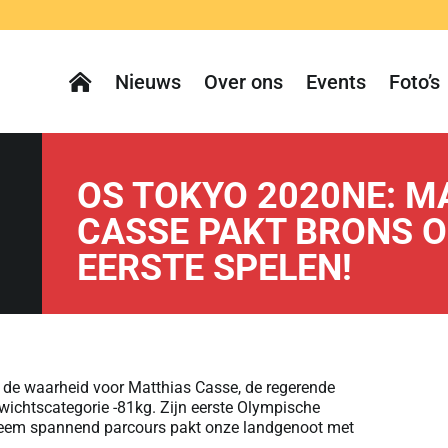
Nieuws
Over ons
Events
Foto’s
OS TOKYO 2020NE: M
CASSE PAKT BRONS O
EERSTE SPELEN!
 de waarheid voor Matthias Casse, de regerende
ichtscategorie -81kg. Zijn eerste Olympische
treem spannend parcours pakt onze landgenoot met