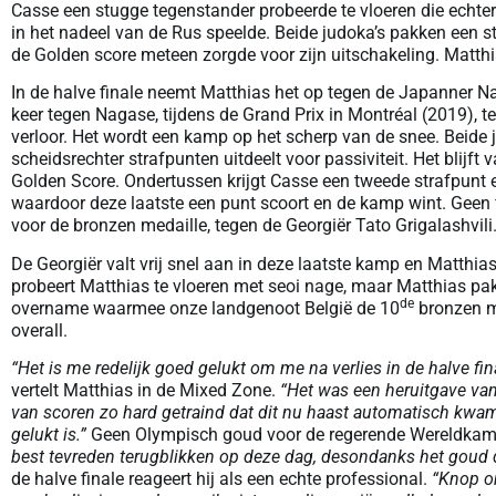
Casse een stugge tegenstander probeerde te vloeren die echter 
in het nadeel van de Rus speelde. Beide judoka’s pakken een st
de Golden score meteen zorgde voor zijn uitschakeling. Matthia
In de halve finale neemt Matthias het op tegen de Japanner N
keer tegen Nagase, tijdens de Grand Prix in Montréal (2019), te
verloor. Het wordt een kamp op het scherp van de snee. Beide
scheidsrechter strafpunten uitdeelt voor passiviteit. Het blijft
Golden Score. Ondertussen krijgt Casse een tweede strafpunt 
waardoor deze laatste een punt scoort en de kamp wint. Geen
voor de bronzen medaille, tegen de Georgiër Tato Grigalashvili
De Georgiër valt vrij snel aan in deze laatste kamp en Matthias 
probeert Matthias te vloeren met seoi nage, maar Matthias pak
de
overname waarmee onze landgenoot België de 10
bronzen me
overall.
“Het is me redelijk goed gelukt om me na verlies in de halve fin
vertelt Matthias in de Mixed Zone.
“Het was een heruitgave van
van scoren zo hard getraind dat dit nu haast automatisch kwam,
gelukt is.”
Geen Olympisch goud voor de regerende Wereldkampio
best tevreden terugblikken op deze dag, desondanks het goud da
de halve finale reageert hij als een echte professional.
“Knop o