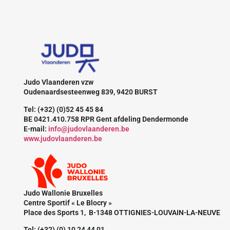
Judo Vlaanderen vzw
Oudenaardsesteenweg 839, 9420 BURST
Tel: (+32) (0)52 45 45 84
BE 0421.410.758 RPR Gent afdeling Dendermonde
E-mail:
info@judovlaanderen.be
www.judovlaanderen.be
Judo Wallonie Bruxelles
Centre Sportif « Le Blocry »
Place des Sports 1, B-1348 OTTIGNIES-LOUVAIN-LA-NEUVE
Tel: (+32) (0) 10 24 44 01