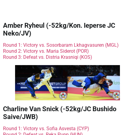
Amber Ryheul (-52kg/Kon. Ieperse JC
Neko/JV)
Round 1: Victory vs. Sosorbaram Lkhagvasuren (MGL)
Round 2: Victory vs. Maria Siderot (POR)
Round 3: Defeat vs. Distria Krasniqi (KOS)
Charline Van Snick (-52kg/JC Bushido
Saive/JWB)
Round 1: Victory vs. Sofia Asvesta (CYP)
Round 2: Defeat vs. Reka Pupp (HUN)