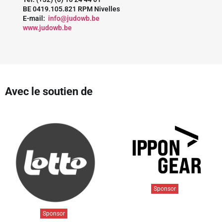
BE 0419.105.821 RPM Nivelles
E-mail:
info@judowb.be
www.judowb.be
Avec le soutien de
Sponsor
Sponsor