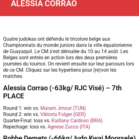
ALESSIA CORRAO
Quatre judokas ont défendu le tricolore belge aux
Championnats du monde juniors dans la ville équatorienne
de Guayaquil. Le CM s'est déroulée du 10 au 14 août. Les
Belges sont entrés en action lors des deux premières
journées du tournoi. On revient ensuite sur leur parcours lors
de ce CM. Cliquez sur les hyperliens pour (re)voir les
matches.
Alessia Corrao (-63kg/ RJC Visé) – 7th
PLACE
Round 1: win vs.
Maram Jmour (TUN)
Round 2: win vs.
Viktoria Folger (GER)
Quarter-Final: loss vs.
Kaillany Cardoso (BRA)
Repechage: loss vs.
Agnese Zucco (ITA)
Robbe Demets (-66kg/Judo Kwai Moorsele)