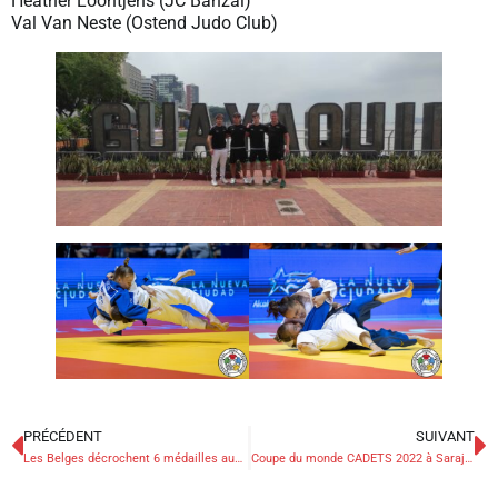
Heather Loontjens (JC Banzai)
Val Van Neste (Ostend Judo Club)
PRÉCÉDENT
SUIVANT
Les Belges décrochent 6 médailles aux Jeux mondiaux des policiers et pompiers
Coupe du monde CADETS 2022 à Sarajevo