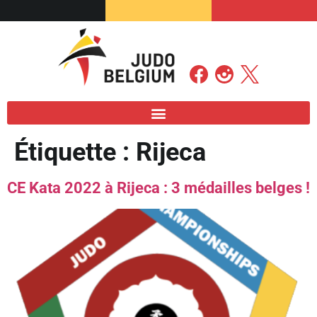
Étiquette :
Rijeca
CE Kata 2022 à Rijeca : 3 médailles belges !