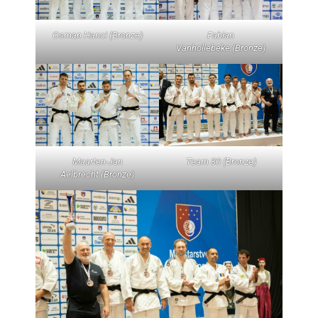
Osman Hanci (Bronze)
Fabian
Vanhollebeke (Bronze)
Maarten-Jan
Team 30 (Bronze)
Aelbrecht (Bronze)