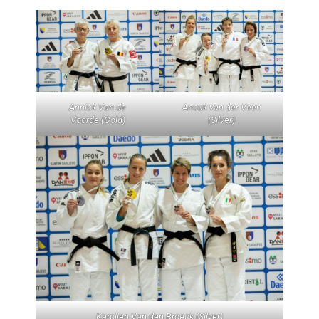
Annick Van de
Anouk van der Veen
Voorde (Gold)
(Silver)
Karolien Van den Broeck (Silver)