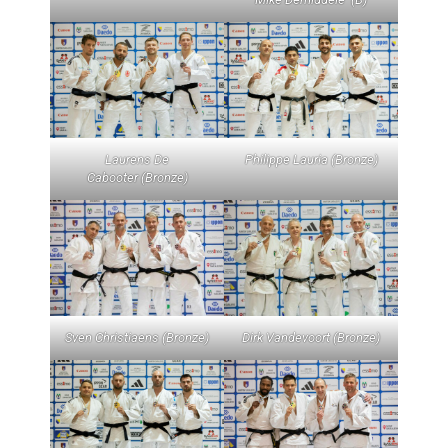
Laurens De
Philippe Lauria (Bronze)
Cabooter (Bronze)
Sven Christiaens (Bronze)
Dirk Vandevoort (Bronze)