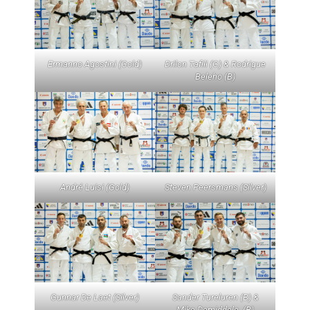
Ermanno Agostini (Gold)
Drilon Tafili (G) & Rodrigue
Beleho (B)
André Luisi (Gold)
Steven Peersmans (Silver)
Gunnar De Laet (Silver)
Sander Tureluren (B) &
Mike Demiddele (B)