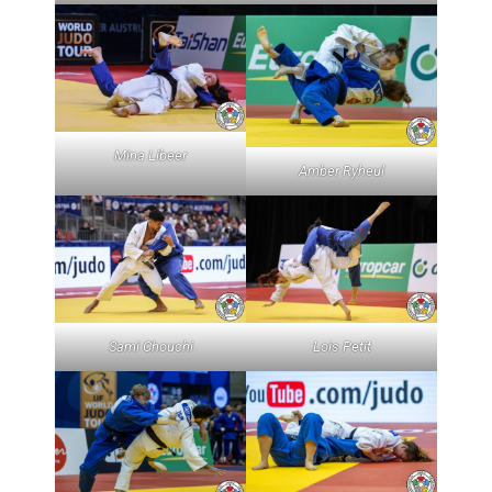
Mina Libeer
Amber Ryheul
Sami Chouchi
Lois Petit