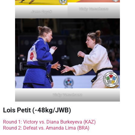
Vicky Verschaere
Jarne Duyck
Vicky Verschaere
Lois Petit (-48kg/JWB)
Round 1: Victory vs. Diana Burkeyeva (KAZ)
Round 2: Defeat vs. Amanda Lima (BRA)