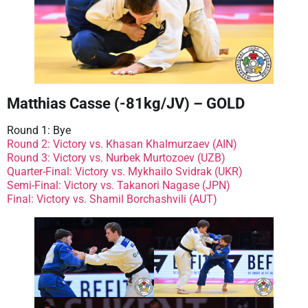
Matthias Casse (-81kg/JV) – GOLD
Round 1: Bye
Round 2: Victory vs. Khasan Khalmurzaev (AIN)
Round 3: Victory vs. Nurbek Murtozoev (UZB)
Quarter-Final: Victory vs. Mykhailo Svidrak (UKR)
Semi-Final: Victory vs. Takanori Nagase (JPN)
Final: Victory vs. Shamil Borchashvili (AUT)