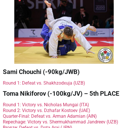
Sami Chouchi (-90kg/JWB)
Round 1: Defeat vs. Shakhzodxuja (UZB)
Toma Nikiforov (-100kg/JV) – 5th PLACE
Round 1: Victory vs. Nicholas Mungai (ITA)
Round 2: Victory vs. Dzhafar Kostoev (UAE)
Quarter-Final: Defeat vs. Arman Adamian (AIN)
Repechage: Victory vs. Shermukhammad Jandreev (UZB)
Bronze: Defeat vs. Dota Arai (JPN)