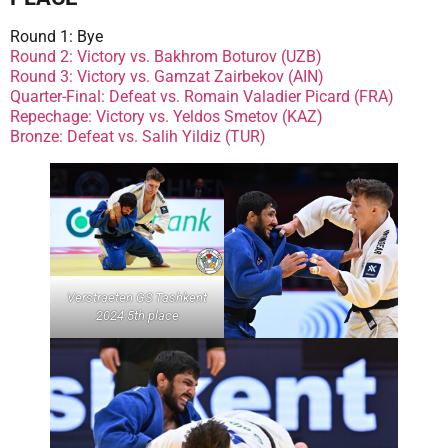
Round 1: Bye
Round 2: Victory vs. Bakhrom Boturov (UZB)
Round 3: Victory vs. Gamzat Zairbekov (AIN)
Quarter-Final: Defeat vs. Romain Valadier Picard (FRA)
Repechage: Victory vs. Yeldos Smetov (KAZ)
Bronze: Defeat vs. Salih Yildiz (TUR)
Verstraeten GS Tashkent
2024 5th place