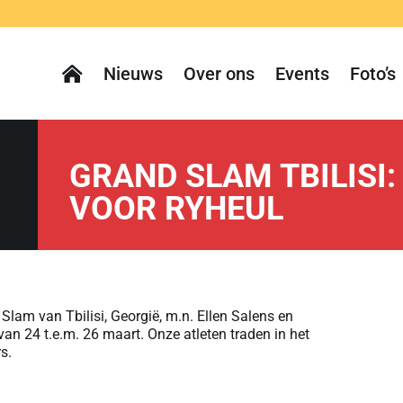
Nieuws
Over ons
Events
Foto’s
GRAND SLAM TBILISI:
VOOR RYHEUL
Slam van Tbilisi, Georgië, m.n. Ellen Salens en
an 24 t.e.m. 26 maart. Onze atleten traden in het
s.