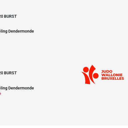
20 BURST
eling Dendermonde
20 BURST
eling Dendermonde
e