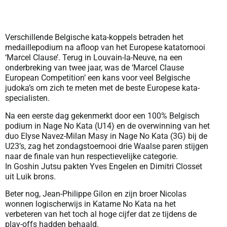
Verschillende Belgische kata-koppels betraden het
medaillepodium na afloop van het Europese katatornooi
‘Marcel Clause’. Terug in Louvain-la-Neuve, na een
onderbreking van twee jaar, was de ‘Marcel Clause
European Competition’ een kans voor veel Belgische
judoka’s om zich te meten met de beste Europese kata-
specialisten.
Na een eerste dag gekenmerkt door een 100% Belgisch
podium in Nage No Kata (U14) en de overwinning van het
duo Elyse Navez-Milan Masy in Nage No Kata (3G) bij de
U23’s, zag het zondagstoernooi drie Waalse paren stijgen
naar de finale van hun respectievelijke categorie.
In Goshin Jutsu pakten Yves Engelen en Dimitri Closset
uit Luik brons.
Beter nog, Jean-Philippe Gilon en zijn broer Nicolas
wonnen logischerwijs in Katame No Kata na het
verbeteren van het toch al hoge cijfer dat ze tijdens de
play-offs hadden behaald.