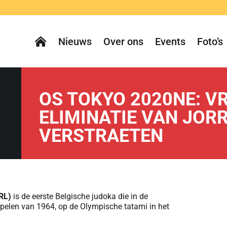
Nieuws
Over ons
Events
Foto’s
OS TOKYO 2020NE: V
ELIMINATIE VAN JOR
VERSTRAETEN
RL)
is de eerste Belgische judoka die in de
elen van 1964, op de Olympische tatami in het