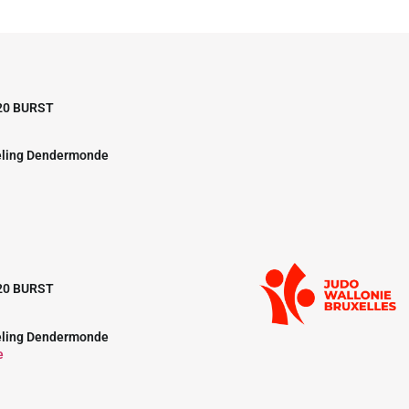
20 BURST
eling Dendermonde
20 BURST
eling Dendermonde
e