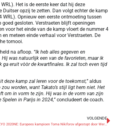
WRL). Het is de eerste keer dat hij deze
 Duitser opzij te zetten. Dan volgt echter de kamp
4 WRL). Opnieuw een eerste ontmoeting tussen
goed gesloten. Verstraeten blijft openingen
den voor het einde van de kamp vloert de nummer 4
 en meteen einde verhaal voor Verstraeten. De
che tornooi.
held na afloop.
“Ik heb alles gegeven en
Hij was natuurlijk een van de favorieten, maar ik
ga eruit vòòr de kwartfinales. Ik zal toch even tijd
 uit deze kamp zal leren voor de toekomst,”
aldus
zou worden, want Takato’s stijl ligt hem niet. Het
eft om in vorm te zijn. Hij was in de vorm van zijn
Spelen in Parijs in 2024,”
concludeert de coach.
VOLGENDE
OS TOKYO 2020NE: Europees kampioen Toma Nikiforov afgestopt door Wereldkampioen Fonseca