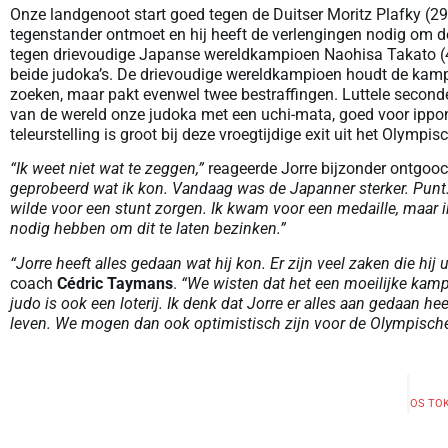
Onze landgenoot start goed tegen de Duitser Moritz Plafky (29 
tegenstander ontmoet en hij heeft de verlengingen nodig om de
tegen drievoudige Japanse wereldkampioen Naohisa Takato (
beide judoka’s. De drievoudige wereldkampioen houdt de kamp 
zoeken, maar pakt evenwel twee bestraffingen. Luttele secon
van de wereld onze judoka met een uchi-mata, goed voor ippon
teleurstelling is groot bij deze vroegtijdige exit uit het Olympis
“Ik weet niet wat te zeggen,”
reageerde Jorre bijzonder ontgooc
geprobeerd wat ik kon. Vandaag was de Japanner sterker. Punt. 
wilde voor een stunt zorgen. Ik kwam voor een medaille, maar ik 
nodig hebben om dit te laten bezinken.”
“Jorre heeft alles gedaan wat hij kon. Er zijn veel zaken die hij
coach
Cédric Taymans
.
“We wisten dat het een moeilijke kamp 
judo is ook een loterij. Ik denk dat Jorre er alles aan gedaan he
leven. We mogen dan ook optimistisch zijn voor de Olympische 