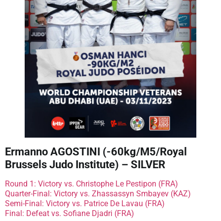
Ermanno AGOSTINI (-60kg/M5/Royal
Brussels Judo Institute) – SILVER
Round 1: Victory vs. Christophe Le Pestipon (FRA)
Quarter-Final: Victory vs. Zhassassyn Smbayev (KAZ)
Semi-Final: Victory vs. Patrice De Lavau (FRA)
Final: Defeat vs. Sofiane Djadri (FRA)