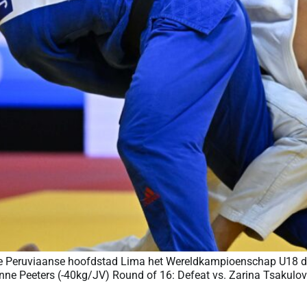
e Peruviaanse hoofdstad Lima het Wereldkampioenschap U18 door
. Fenne Peeters (-40kg/JV) Round of 16: Defeat vs. Zarina Tsaku