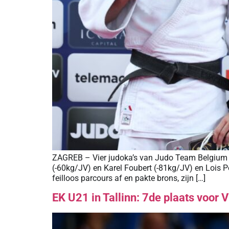
ZAGREB – Vier judoka’s van Judo Team Belgium n
(-60kg/JV) en Karel Foubert (-81kg/JV) en Lois 
feilloos parcours af en pakte brons, zijn […]
EK U21 in Tallinn: 7de plaats voor Vi