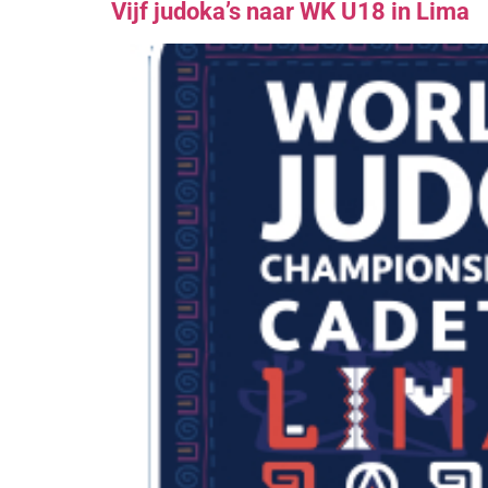
Vijf judoka’s naar WK U18 in Lima