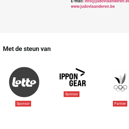
E-mail:
info@judovlaanderen.b
www.judovlaanderen.be
Met de steun van
Sponsor
Sponsor
Partner