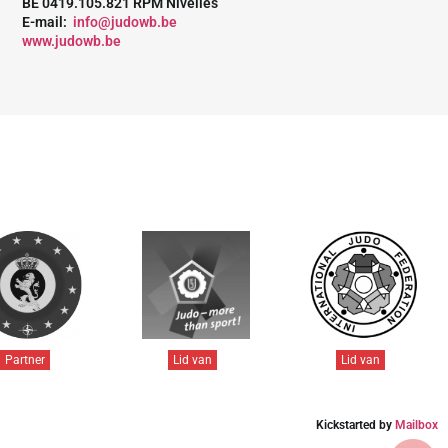
BE 0419.105.821 RPM Nivelles
E-mail:
info@judowb.be
www.judowb.be
Partner
Lid van
Lid van
Kickstarted by
Mailbox