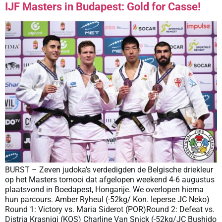
IJF Masters in Budapest: Gold for Casse!
BURST – Zeven judoka’s verdedigden de Belgische driekleur
op het Masters tornooi dat afgelopen weekend 4-6 augustus
plaatsvond in Boedapest, Hongarije. We overlopen hierna
hun parcours. Amber Ryheul (-52kg/ Kon. Ieperse JC Neko)
Round 1: Victory vs. Maria Siderot (POR)Round 2: Defeat vs.
Distria Krasniqi (KOS) Charline Van Snick (-52kg/JC Bushido