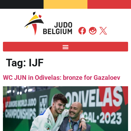
Tag:
IJF
WC JUN in Odivelas: bronze for Gazaloev