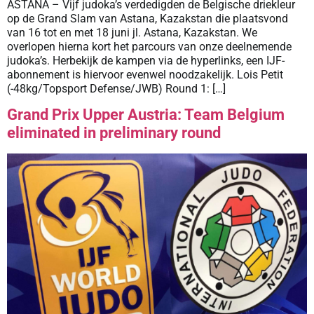
ASTANA – Vijf judoka’s verdedigden de Belgische driekleur
op de Grand Slam van Astana, Kazakstan die plaatsvond
van 16 tot en met 18 juni jl. Astana, Kazakstan. We
overlopen hierna kort het parcours van onze deelnemende
judoka’s. Herbekijk de kampen via de hyperlinks, een IJF-
abonnement is hiervoor evenwel noodzakelijk. Lois Petit
(-48kg/Topsport Defense/JWB) Round 1: […]
Grand Prix Upper Austria: Team Belgium
eliminated in preliminary round