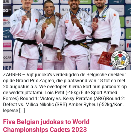
ZAGREB – Vijf judoka’s verdedigden de Belgische driekleur
op de Grand Prix Zagreb, die plaatsvond van 18 tot en met
20 augustus a.s. We overlopen hierna kort hun parcours op
de wedstrijdtatami. Lois Petit (-48kg/Elite Sport Armed
Forces) Round 1: Victory vs. Keisy Perafan (ARG)Round 2:
Defeat vs. Milica Nikolic (SRB) Amber Ryheul (-52kg/Kon.
Ieperse […]
Five Belgian judokas to World
Championships Cadets 2023