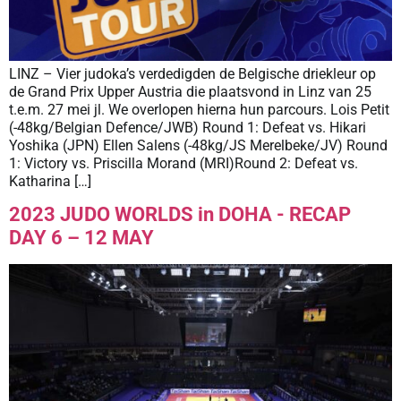
LINZ – Vier judoka’s verdedigden de Belgische driekleur op
de Grand Prix Upper Austria die plaatsvond in Linz van 25
t.e.m. 27 mei jl. We overlopen hierna hun parcours. Lois Petit
(-48kg/Belgian Defence/JWB) Round 1: Defeat vs. Hikari
Yoshika (JPN) Ellen Salens (-48kg/JS Merelbeke/JV) Round
1: Victory vs. Priscilla Morand (MRI)Round 2: Defeat vs.
Katharina […]
2023 JUDO WORLDS in DOHA - RECAP
DAY 6 – 12 MAY