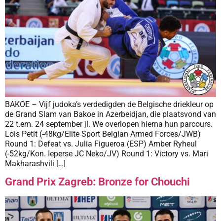
BAKOE – Vijf judoka’s verdedigden de Belgische driekleur op
de Grand Slam van Bakoe in Azerbeidjan, die plaatsvond van
22 t.em. 24 september jl. We overlopen hierna hun parcours.
Lois Petit (-48kg/Elite Sport Belgian Armed Forces/JWB)
Round 1: Defeat vs. Julia Figueroa (ESP) Amber Ryheul
(-52kg/Kon. Ieperse JC Neko/JV) Round 1: Victory vs. Mari
Makharashvili […]
Grand Prix Zagreb: Bronze for Chouchi