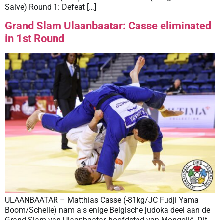
Saive) Round 1: Defeat […]
Grand Slam Ulaanbaatar: Casse eliminated
in 1st Round
ULAANBAATAR – Matthias Casse (-81kg/JC Fudji Yama
Boom/Schelle) nam als enige Belgische judoka deel aan de
Grand Slam van Ulaanbaatar, hoofdstad van Mongolië. Dit